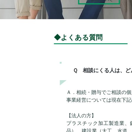
当事務ＨＰへ
​◆よくある質問
​Ｑ 相談にくる人は、
​Ａ．相続・贈与でご相談の
事業経営については現在下記
【法人の方】
プラスチック加工製造業、
品）、建設業（大工、水道