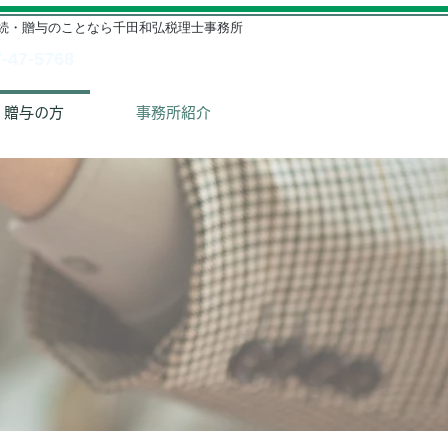
相続・贈与のことなら千田和弘税理士事務所
7-47-5768
・贈与の方
事務所紹介