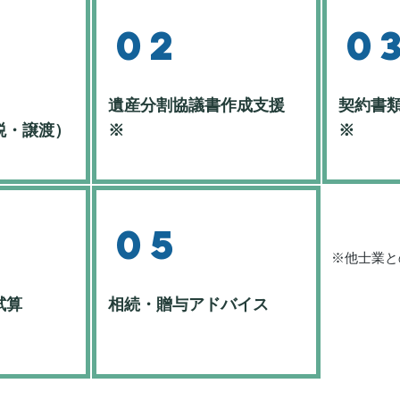
02
0
遺産分割協議書作成支援
契約書
税・譲渡）
※​
※​
05
※他士業と
試算
​相続・贈与アドバイス